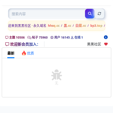
担
Previous
Next
保
区
欢迎来到黑黑社区 · 永久域名
hhsq.cc
/
黑.cc
/
白菜.cc
/
bp3.top
/
bp6.
主题
10506
帖子
75960
用户
16145
在线
1
欢迎新会员加入：
黑黑社区
最新
优质
无