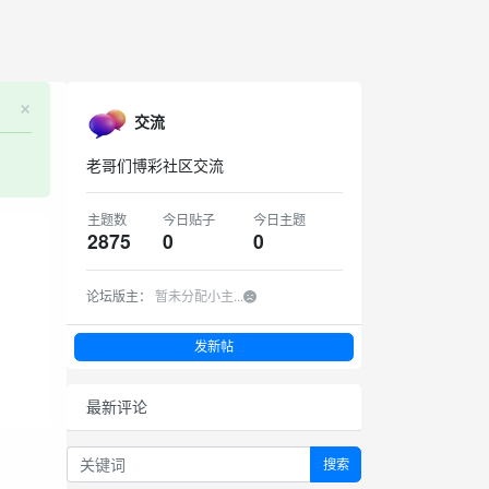
×
交流
老哥们博彩社区交流
主题数
今日贴子
今日主题
2875
0
0
论坛版主：
暂未分配小主...
发新帖
最新评论
搜索