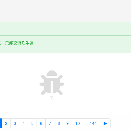
式，只能交流吹牛逼
无
2
3
4
5
6
7
8
9
10
...144
▶