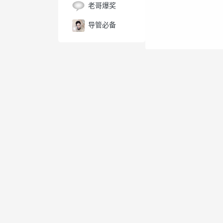
老哥爆奖
导管必备