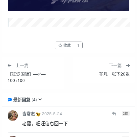
收藏
1
上一篇
下一篇
【征途国际】—✅—
非凡一张下26张
100+100
最新回复
(
4
)
皆常态
2025-5-24
2
楼
老黑，旺旺信息回一下