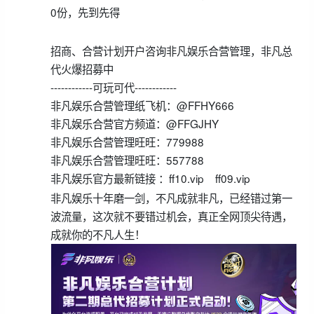
0份，先到先得
招商、合营计划开户咨询非凡娱乐合营管理，非凡总
代火爆招募中
------------可玩可代------------
非凡娱乐合营管理纸飞机：@FFHY666
非凡娱乐合营官方频道：@FFGJHY
非凡娱乐合营管理旺旺：779988
非凡娱乐合营管理旺旺：557788
非凡娱乐官方最新链接 ：ff10.vip ff09.vip
非凡娱乐十年磨一剑，不凡成就非凡，已经错过第一
波流量，这次就不要错过机会，真正全网顶尖待遇，
成就你的不凡人生！