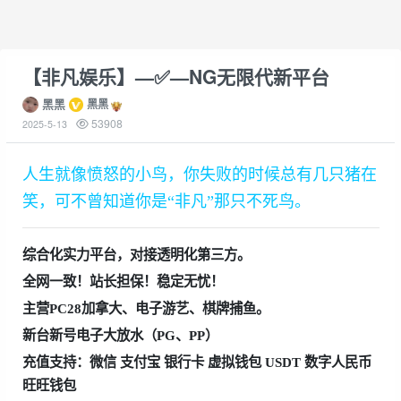
【非凡娱乐】—✅—NG无限代新平台
黑黑
黑黑
53908
2025-5-13
人生就像愤怒的小鸟，你失败的时候总有几只猪在
笑，可不曾知道你是“非凡”那只不死鸟。
综合化实力平台，对接透明化第三方。
全网一致！站长担保！稳定无忧！
主营PC28加拿大、电子游艺、棋牌捕鱼。
新台新号电子大放水（PG、PP）
充值支持：微信 支付宝 银行卡 虚拟钱包 USDT 数字人民币
旺旺钱包